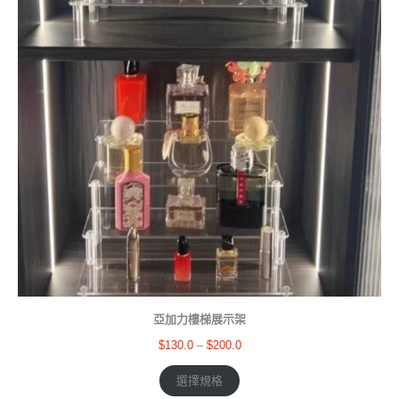
亞加力樓梯展示架
$
130.0
–
$
200.0
選擇規格