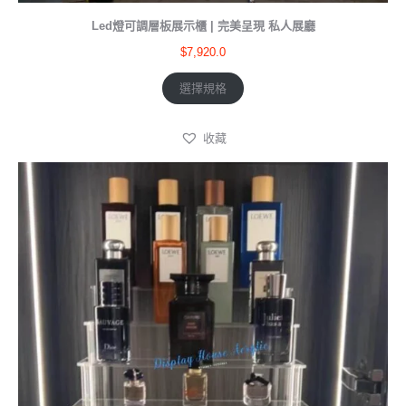
Led燈可調層板展示櫃 | 完美呈現 私人展廳
$
7,920.0
選擇規格
收藏