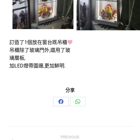
訂造了1個放在窗台既吊櫃
吊櫃除了玻璃門外,還用了玻
璃層板,
加LED燈帶圍邊,更加鮮明.
分享
PREVIOUS