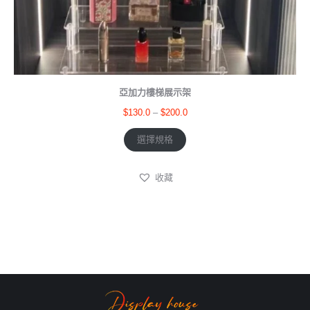
亞加力樓梯展示架
$
130.0
–
$
200.0
選擇規格
收藏