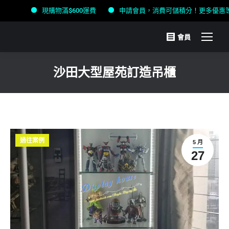
現購物滿$600運費
申請會員，消費可儲積分！更多優惠等緊你！
會員
沙田大型屋苑訂造吊櫃
You are here:
過往案例
5 月
27