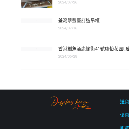
2024/07/26
荃灣翠豐臺訂造吊櫃
2024/07/16
香港鰂魚涌康愉街41號康怡花園L
2024/05/28
送
優
服