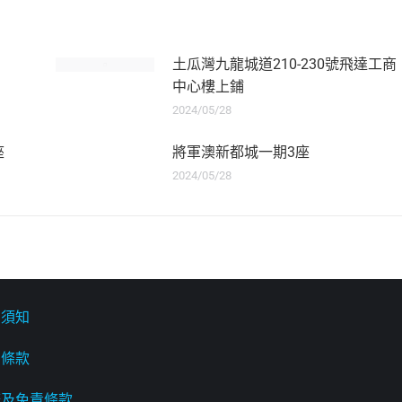
土瓜灣九龍城道210-230號飛達工商
中心樓上鋪
2024/05/28
座
將軍澳新都城一期3座
2024/05/28
貨須知
惠條款
務及免責條款