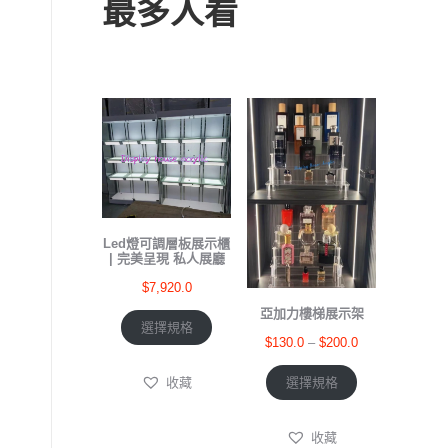
最多人看
Led燈可調層板展示櫃
| 完美呈現 私人展廳
$
7,920.0
亞加力樓梯展示架
選擇規格
$
130.0
–
$
200.0
選擇規格
收藏
收藏