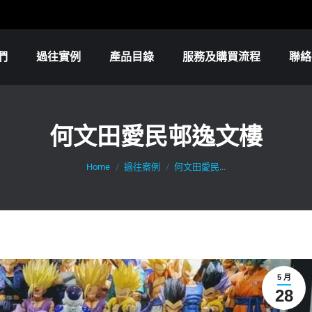
們
過往實例
產品目錄
服務及購買流程
聯絡
何文田愛民邨逸文樓
You are here:
Home
過往案例
何文田愛民...
5 月
28