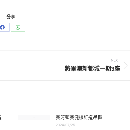
分享
NEXT
將軍澳新都城一期3座
造
葵芳邨葵健樓訂造吊櫃
2024/07/25