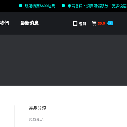
現購物滿$600運費
申請會員，消費可儲積分！更多優惠等緊你
我們
最新消息
$
0.0
會員
0
產品分類
現貨產品