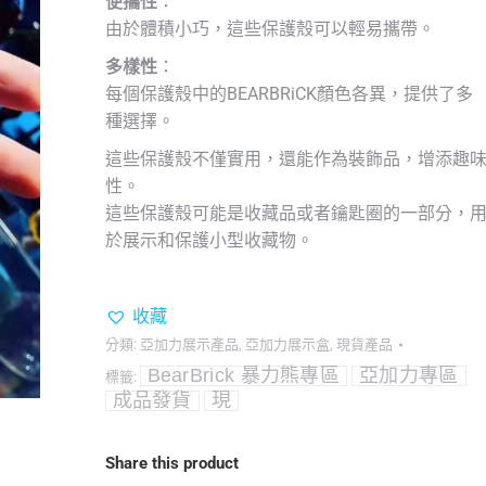
便攜性
：
由於體積小巧，這些保護殼可以輕易攜帶。
多樣性
：
每個保護殼中的BEARBRiCK顏色各異，提供了多
種選擇。
這些保護殼不僅實用，還能作為裝飾品，增添趣
性。
這些保護殼可能是收藏品或者鑰匙圈的一部分，
於展示和保護小型收藏物。
收藏
分類:
亞加力展示產品
,
亞加力展示盒
,
現貨產品
BearBrick 暴力熊專區
亞加力專區
標籤:
成品發貨
現
Share this product