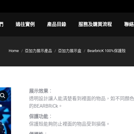
們
過往實例
產品目錄
服務及購買流程
聯絡
Home
亞加力展示產品
亞加力展示盒
BearbricK 100%保護殼
You are here:
展示效果
：
透明設計讓人能清楚看到裡面的物品，如不同顏
的BEARBRiCk。
保護功能
：
保護殼能夠防止裡面的物品受到損傷。