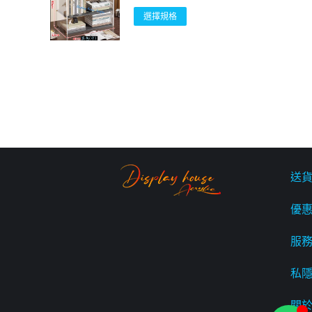
選擇規格
送
優
服
私
關