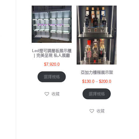
Led燈可調層板展示櫃
| 完美呈現 私人展廳
$
7,920.0
亞加力樓梯展示架
選擇規格
$
130.0
–
$
200.0
選擇規格
收藏
收藏