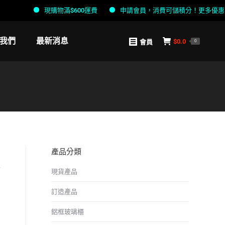
現購物滿$600運費
申請會員，消費可儲積分！更多優惠等緊
我們
最新消息
$
0.0
會員
0
產品分類
色
現貨產品
訂造產品
鋁框玻璃櫃