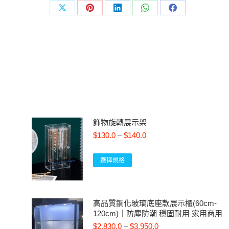
飾物旋轉展示架
$
130.0
–
$
140.0
選擇規格
高品質鋼化玻璃底座款展示櫃(60cm-
120cm)｜防塵防潮 穩固耐用 家用商用
$
2,830.0
–
$
3,950.0